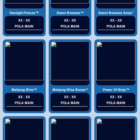
Starlight Princes™
Sweet Bonanza™
Sweet Bonanza Xmas™
XX - XX
XX - XX
XX - XX
POLA MAIN
POLA MAIN
POLA MAIN
Mahjong Wins™
Mahjong Wins Bonus™
Power Of Ninja™
XX - XX
XX - XX
XX - XX
POLA MAIN
POLA MAIN
POLA MAIN