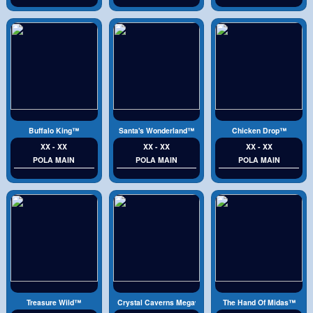
Buffalo King™
Santa's Wonderland™
Chicken Drop™
XX - XX
XX - XX
XX - XX
POLA MAIN
POLA MAIN
POLA MAIN
Treasure Wild™
Crystal Caverns Megaways™
The Hand Of Midas™