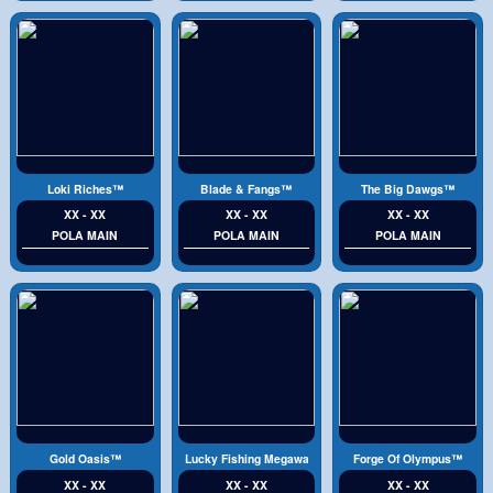
Loki Riches™
Blade & Fangs™
The Big Dawgs™
XX - XX
XX - XX
XX - XX
POLA MAIN
POLA MAIN
POLA MAIN
Gold Oasis™
Lucky Fishing Megaways™
Forge Of Olympus™
XX - XX
XX - XX
XX - XX