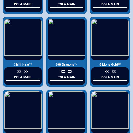
POLA MAIN
POLA MAIN
POLA MAIN
Chilli Heat™
888 Dragons™
5 Lions Gold™
XX - XX
XX - XX
XX - XX
POLA MAIN
POLA MAIN
POLA MAIN