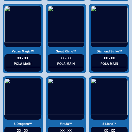
Vegas Magic™
Great Rhino™
Diamond Strike™
XX - XX
XX - XX
XX - XX
POLA MAIN
POLA MAIN
POLA MAIN
8 Dragons™
Fire88™
5 Lions™
XX - XX
XX - XX
XX - XX