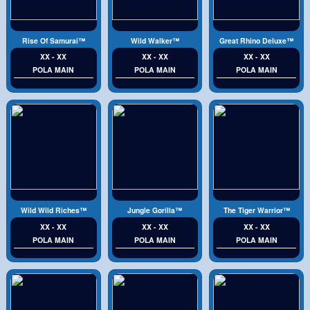
Rise Of Samurai™
Wild Walker™
Great Rhino Deluxe™
XX - XX
XX - XX
XX - XX
POLA MAIN
POLA MAIN
POLA MAIN
Wild Wild Riches™
Jungle Gorilla™
The Tiger Warrior™
XX - XX
XX - XX
XX - XX
POLA MAIN
POLA MAIN
POLA MAIN