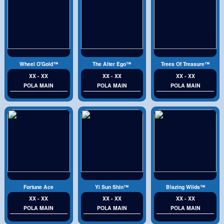
Wheel O'Gold™
The Alter Ego™
Trees Of Treasure™
XX - XX
XX - XX
XX - XX
POLA MAIN
POLA MAIN
POLA MAIN
Fortune Ace
Yi Sun Shin™
Blazing Wilds™
XX - XX
XX - XX
XX - XX
POLA MAIN
POLA MAIN
POLA MAIN