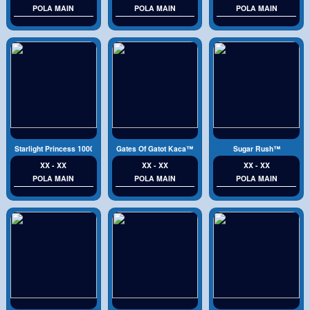
POLA MAIN
POLA MAIN
POLA MAIN
Starlight Princess 1000™
Gates Of Gatot Kaca™
Sugar Rush™
XX - XX
XX - XX
XX - XX
POLA MAIN
POLA MAIN
POLA MAIN