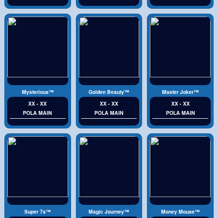
Mysterious™
Golden Beauty™
Master Joker™
XX - XX
XX - XX
XX - XX
POLA MAIN
POLA MAIN
POLA MAIN
Super 7s™
Magic Journey™
Money Mouse™