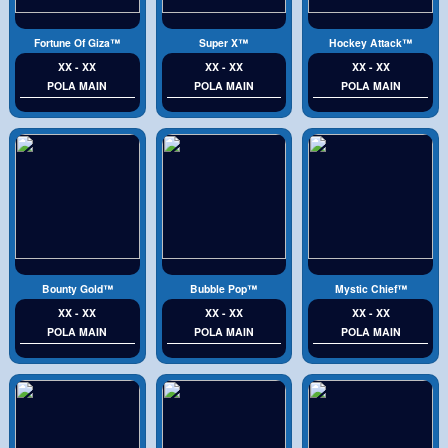
Fortune Of Giza™
Super X™
Hockey Attack™
XX - XX
XX - XX
XX - XX
POLA MAIN
POLA MAIN
POLA MAIN
Bounty Gold™
Bubble Pop™
Mystic Chief™
XX - XX
XX - XX
XX - XX
POLA MAIN
POLA MAIN
POLA MAIN