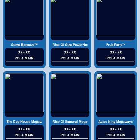
Gems Bonanza™
Rise Of Giza PowerNudge™
Fruit Party™
XX - XX
XX - XX
XX - XX
POLA MAIN
POLA MAIN
POLA MAIN
The Dog House Megaways™
Rise Of Samurai Megaways™
Aztec King Megaways™
XX - XX
XX - XX
XX - XX
POLA MAIN
POLA MAIN
POLA MAIN