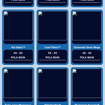
Hot Safari™
Cash Patrol™
Elemental Gems Megawa
XX - XX
XX - XX
XX - XX
POLA MAIN
POLA MAIN
POLA MAIN
Extra Juicy Megaways™
Wild Depths™
Magician's Secrets™